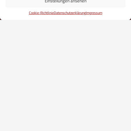
Einstellungen ansehen
Mehr erfahren
Cookie-Richtlinie
Datenschutzerklärung
Impressum
Ihr Malerteam
Qualität aus einer Hand seit 1990
Das
Malerteam Ulbrich
aus Bad Oeynhausen
bietet Ihnen bereits seit 1990 die ganze