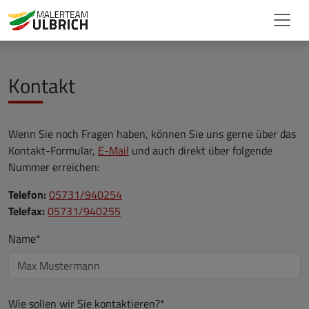
Kontakt
Wenn Sie noch Fragen haben, können Sie uns gerne über das
Kontakt-Formular,
E-Mail
und auch direkt über folgende
Nummer erreichen:
Telefon:
05731/940254
Telefax:
05731/940255
Name*
Wie sollen wir Sie kontaktieren?*